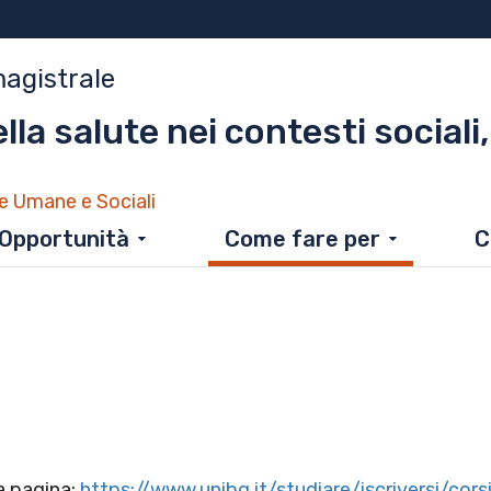
magistrale
lla salute nei contesti sociali,
e Umane e Sociali
Opportunità
Come fare per
C
a pagina:
https://www.unibg.it/studiare/iscriversi/cor