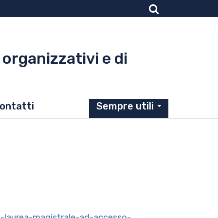
 organizzativi e di
ontatti
Sempre utili
si-laurea-magistrale-ad-accesso-