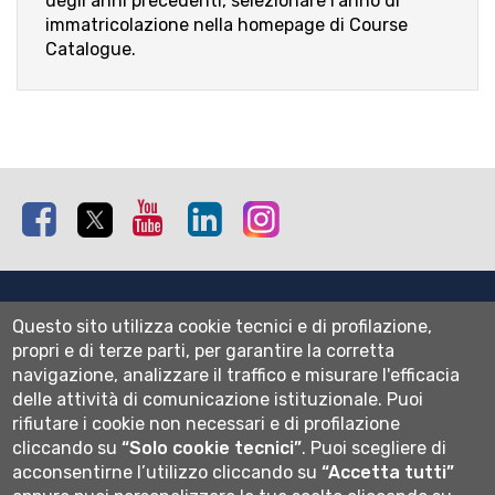
degli anni precedenti, selezionare l'anno di
immatricolazione nella homepage di Course
Catalogue.
Facebook
Twitter
Youtube
Linkedin
Instagram
Mappa del sito
Questo sito utilizza cookie tecnici e di profilazione,
Normativa cookie
propri e di terze parti, per garantire la corretta
Informativa privacy
navigazione, analizzare il traffico e misurare l'efficacia
Cookie settings
delle attività di comunicazione istituzionale.
Puoi
rifiutare i cookie non necessari e di profilazione
Wi-fi
cliccando su
“Solo cookie tecnici”
.
Puoi scegliere di
Webmail
acconsentirne l’utilizzo cliccando su
“Accetta tutti”