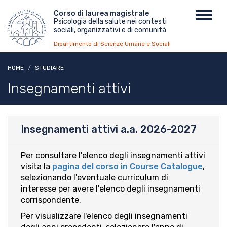
Salta
Menu
Corso di laurea magistrale
Toggl
al
Psicologia della salute nei contesti
top
navig
contenuto
sociali, organizzativi e di comunità
principale
Dipartimento di Scienze Umane e Sociali
HOME
STUDIARE
Insegnamenti attivi
Insegnamenti attivi a.a. 2026-2027
Per consultare l'elenco degli insegnamenti attivi
visita la
pagina del corso in Course Catalogue
,
selezionando l'eventuale curriculum di
interesse per avere l'elenco degli insegnamenti
corrispondente.
Per visualizzare l'elenco degli insegnamenti