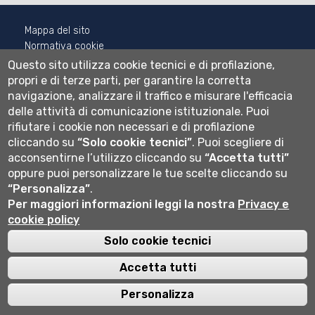
Mappa del sito
Normativa cookie
Informativa privacy
Questo sito utilizza cookie tecnici e di profilazione,
Cookie settings
propri e di terze parti, per garantire la corretta
navigazione, analizzare il traffico e misurare l'efficacia
Wi-fi
delle attività di comunicazione istituzionale.
Puoi
Webmail
rifiutare i cookie non necessari e di profilazione
cliccando su
“Solo cookie tecnici”
.
Puoi scegliere di
acconsentirne l’utilizzo cliccando su
“Accetta tutti”
oppure puoi personalizzare le tue scelte cliccando su
Università degli studi di Bergamo
“Personalizza”
.
via Salvecchio 19
24129 Bergamo
Per maggiori informazioni leggi la nostra
Privacy e
Cod. Fiscale 80004350163
cookie policy
P.IVA 01612800167
Centralino 035 2052111
Solo cookie tecnici
Accetta tutti
Personalizza