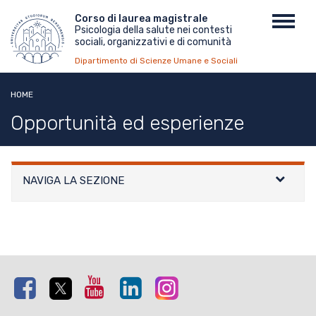
Salta
Menu
Corso di laurea magistrale
Toggl
al
Psicologia della salute nei contesti
top
navig
contenuto
sociali, organizzativi e di comunità
principale
Dipartimento di Scienze Umane e Sociali
HOME
Opportunità ed esperienze
NAVIGA LA SEZIONE
Facebook
Twitter
Youtube
Linkedin
Instagram